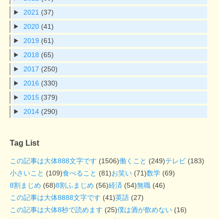
2021
(37)
2020
(41)
2019
(61)
2018
(65)
2017
(250)
2016
(330)
2015
(379)
2014
(290)
Tag List
この記事は大体888文字です
(1506)
働くこと
(249)
テレビ
(183)
小さいこと
(109)
食べること
(81)
お笑い
(71)
数学
(69)
8割まじめ
(68)
8割ふまじめ
(56)
経済
(54)
無職
(46)
この記事は大体8888文字です
(41)
英語
(27)
この記事は大体8秒で読めます
(25)
僕は酒が飲めない
(16)