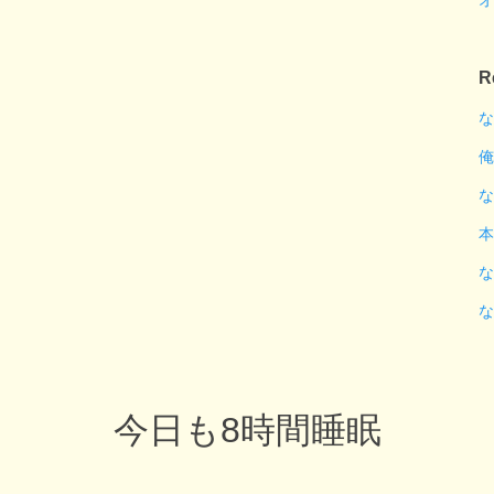
オ
R
な
俺
な
本
な
な
今日も8時間睡眠