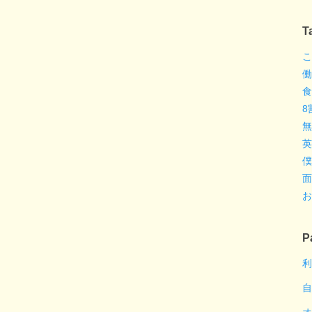
T
こ
働
食
8
無
英
僕
面
お
P
利
自