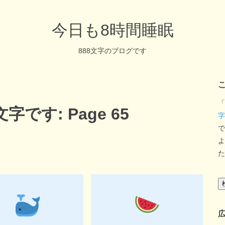
今日も8時間睡眠
888文字のブログです
「
です: Page 65
字
で
よ
た