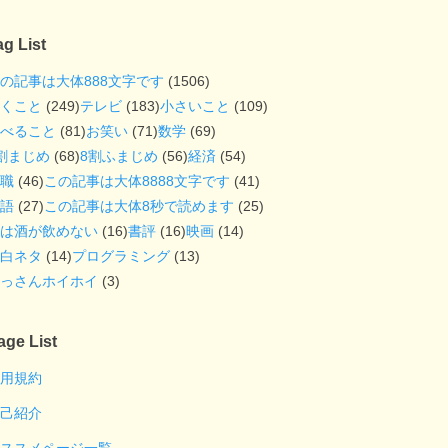
ag List
の記事は大体888文字です
(1506)
くこと
(249)
テレビ
(183)
小さいこと
(109)
べること
(81)
お笑い
(71)
数学
(69)
割まじめ
(68)
8割ふまじめ
(56)
経済
(54)
職
(46)
この記事は大体8888文字です
(41)
語
(27)
この記事は大体8秒で読めます
(25)
は酒が飲めない
(16)
書評
(16)
映画
(14)
白ネタ
(14)
プログラミング
(13)
っさんホイホイ
(3)
age List
用規約
己紹介