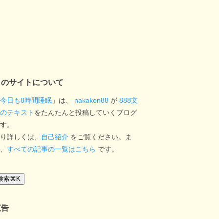
このサイトについて
今日も8時間睡眠
」は、
nakaken88
が
888文
のテキスト
をたんたんと投稿していくブログ
す。
り詳しくは、
自己紹介
をご覧ください。ま
、
すべての記事の一覧はこちら
です。
検索
⌘
K
広告