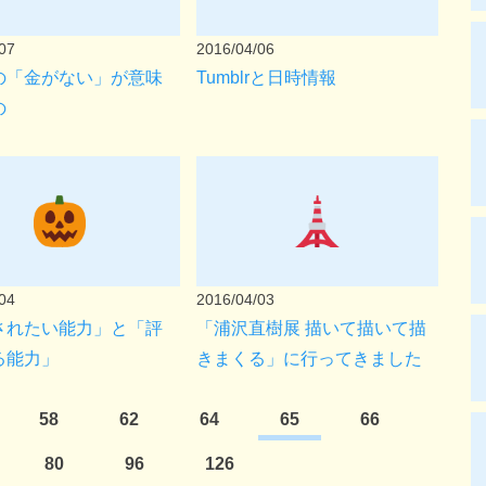
07
2016/04/06
の「金がない」が意味
Tumblrと日時情報
の
04
2016/04/03
されたい能力」と「評
「浦沢直樹展 描いて描いて描
る能力」
きまくる」に行ってきました
58
62
64
65
66
80
96
126