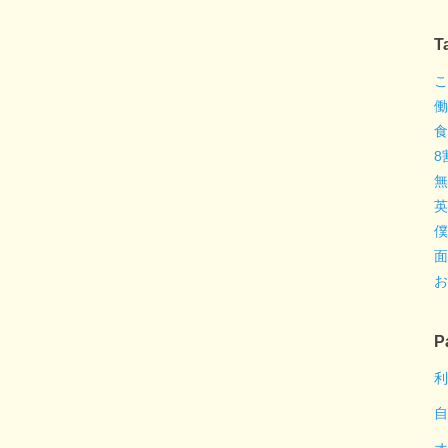
T
こ
働
食
8
無
英
僕
面
お
P
利
自