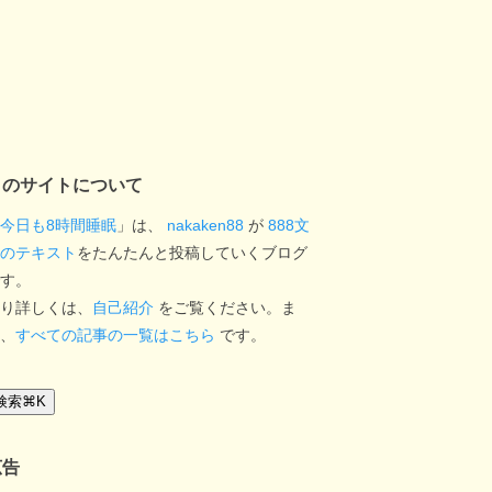
このサイトについて
今日も8時間睡眠
」は、
nakaken88
が
888文
のテキスト
をたんたんと投稿していくブログ
す。
り詳しくは、
自己紹介
をご覧ください。ま
、
すべての記事の一覧はこちら
です。
検索
⌘
K
広告