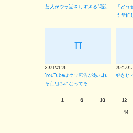
芸人がウラ話をしすぎる問題
「どう
う理解
⛩
2021/01/28
2021/01/
YouTubeはクソ広告があふれ
好きじ
る仕組みになってる
1
6
10
12
44