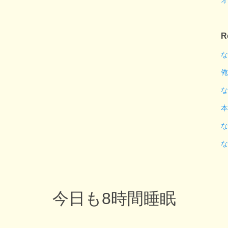
オ
R
な
俺
な
本
な
な
今日も8時間睡眠