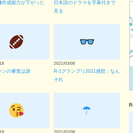
麺作成能力が下がった
日本語のドラマを字幕付きで
見る
18
2021/03/08
ーンの審査は謎
R-1グランプリ2021感想：なん
それ
R
☂
18
2021/02/08