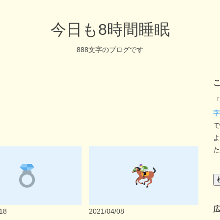
今日も8時間睡眠
888文字のブログです
「
字
で
よ
た
18
2021/04/08