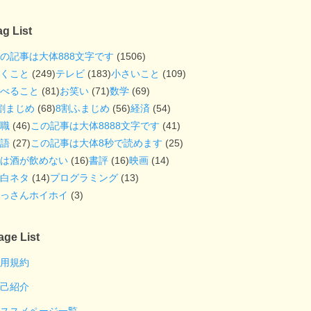
ag List
の記事は大体888文字です
(1506)
くこと
(249)
テレビ
(183)
小さいこと
(109)
べること
(81)
お笑い
(71)
数学
(69)
割まじめ
(68)
8割ふまじめ
(56)
経済
(54)
職
(46)
この記事は大体8888文字です
(41)
語
(27)
この記事は大体8秒で読めます
(25)
は酒が飲めない
(16)
書評
(16)
映画
(14)
白ネタ
(14)
プログラミング
(13)
っさんホイホイ
(3)
age List
用規約
己紹介